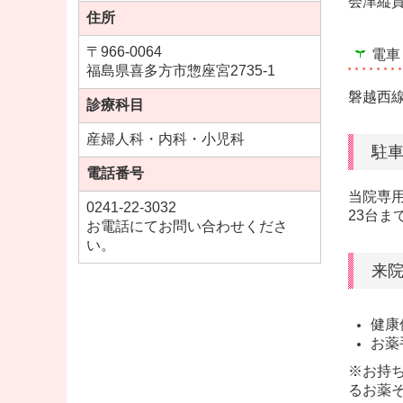
会津縦
住所
〒966-0064
電車
福島県喜多方市惣座宮2735-1
磐越西
診療科目
産婦人科・内科・小児科
駐
電話番号
当院専
0241-22-3032
23台ま
お電話にてお問い合わせくださ
い。
来
健康
お薬
※お持
るお薬