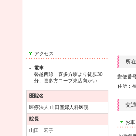
アクセス
所
電車
磐越西線 喜多方駅より徒歩30
郵便番号：
分、喜多方コープ東店向かい
住所：福
医院名
交
医療法人 山田産婦人科医院
院長
お車
山田 宏子