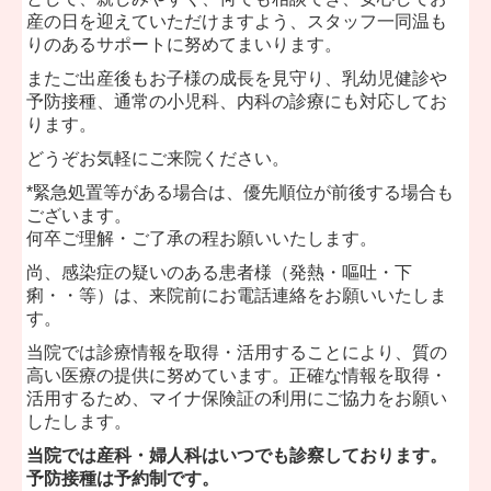
産の日を迎えていただけますよう、スタッフ一同温も
りのあるサポートに努めてまいります。
■
2026.1.16...2026年2月診療カレンダー
またご出産後もお子様の成長を見守り、乳幼児健診や
2026年2
月診療
カレンダーはこちら＞＞
予防接種、通常の小児科、内科の診療にも対応してお
ります。
どうぞお気軽にご来院ください。
■
2025.10.29...2026年1月診療カレンダー
*緊急処置等がある場合は、優先順位が前後する場合も
2026年1
月
診
療
カレンダーはこちら＞＞
ございます。
何卒ご理解・ご了承の程お願いいたします。
尚、感染症の疑いのある患者様（発熱・嘔吐・下
痢・・等）は、来院前にお電話連絡をお願いいたしま
■
2025.10.29...2025年12月診療カレンダー
す。
12月診療カレンダーはこちら＞＞
当院では診療情報を取得・活用することにより、質の
高い医療の提供に努めています。正確な情報を取得・
活用するため、マイナ保険証の利用にご協力をお願い
したします。
■
2025.08.31...2025年11月診療カレンダー
当院では産科・婦人科はいつでも診察しております。
11
月診療カレンダーはこちら＞＞
予防接種は予約制です。