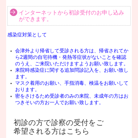
インターネットから初診受付のお申し込み
■
2025.08.31...2025年10月診療カレンダー
ができます。
10
月診療カレンダーはこちら＞＞
感染症対策として
■
2025.06.30...2025年9月診療カレンダー
会津外より帰省して受診される方は、帰省されてか
9月診療カレンダーはこちら＞＞
ら2週間の自宅待機・発熱等症状がないことを確認
のうえ、ご来院いただけますようお願い致します。
来院時感染症に関する追加問診記入を、お願い致し
■
2025.06.30...2025年8月診療カレンダー
ます。
マスク着用のお願い、手指消毒、検温をお願いして
8月診療カレンダーはこちら＞＞
おります。
密をさけるため受診者のみの来院、未成年の方はお
つきそいの方お一人でお願い致します。
■2025.06.30...2025年7月診療カレンダ-
7
月
診療カレンダーはこちら＞＞
初診の方で診察の受付をご
希望される方はこちら