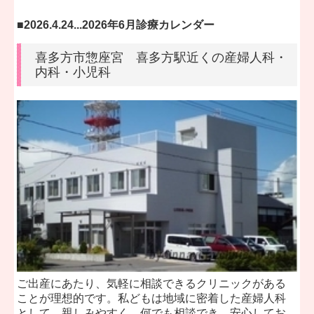
■
2026.4.24...2026年6月診療カレンダー
2026年6
月診療
カレンダーはこちら＞＞
喜多方市惣座宮 喜多方駅近くの産婦人科・
内科・小児科
■
2026.2.25...2026年5月診療カレンダー
2026年5
月診療
カレンダーはこちら＞＞
■
2026.2.25...2026年4月診療カレンダー
2026年4
月診療
カレンダーはこちら＞＞
■
2026.1.16...2026年3月診療カレンダー
ご出産にあたり、気軽に相談できるクリニックがある
2026年3
月診療
カレンダーはこちら＞＞
ことが理想的です。私どもは地域に密着した産婦人科
として、親しみやすく、何でも相談でき、安心してお